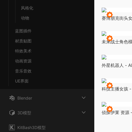
风格化
动物
赛博朋克街头女孩模
Girl
蓝图插件
材质贴图
未来战士角色模型 Fu
WARRIOR
特效美术
动画资源
外星机器人 - Ali
音乐音效
UE界面
科技主播女孩 - Stre
toon webcam 
Blender
侦探伊莱 资源 - Art
3D模型
Resources
KitBash3D模型