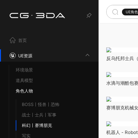
UE角
首页
UE资源
反乌托邦士兵（狼群）
(Pack)
环境场景
道具模型
水滴与潮酷包赛博朋
Swag Pack Cyb
角色人物
Pack
BOSS丨怪兽丨恐怖
赛博朋克机械女孩人
3
战士丨士兵丨军事
科幻丨赛博朋克
机器人 - Robot
写实