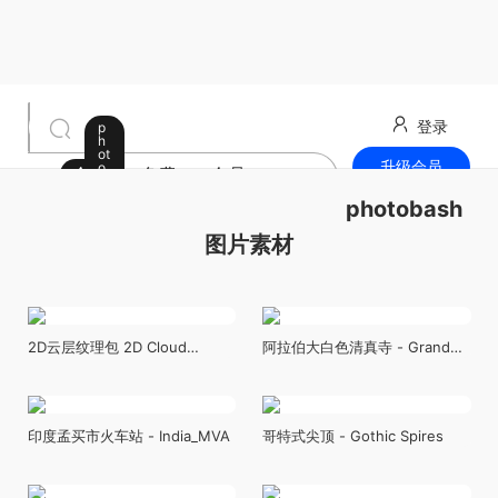
登录
p
h
ot
升级会员
o
全部
免费
会员
b
a
最新发布
photobash
s
h
图
图片素材
片
素
材
2D云层纹理包 2D Cloud
阿拉伯大白色清真寺 - Grand
Textures Pack
White Mosque
印度孟买市火车站 - India_MVA
哥特式尖顶 - Gothic Spires