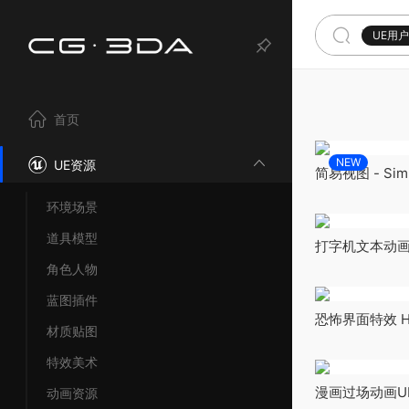
UE用
首页
NEW
UE资源
简易视图 - Simp
环境场景
道具模型
打字机文本动画 Typ
角色人物
蓝图插件
恐怖界面特效 Hor
材质贴图
特效美术
漫画过场动画UI - 
动画资源