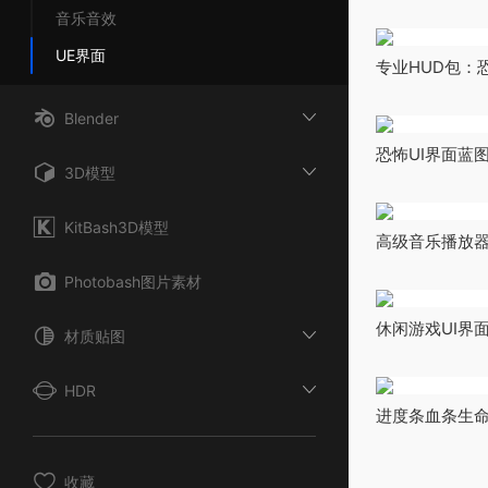
音乐音效
UE界面
专业HUD包：恐怖版
Horror Versio
Blender
恐怖UI界面蓝图 - 
3D模型
Navigation Too
KitBash3D模型
高级音乐播放器UI M
Photobash图片素材
休闲游戏UI界面 GU
材质贴图
HDR
进度条血条生命值材
Bars
收藏