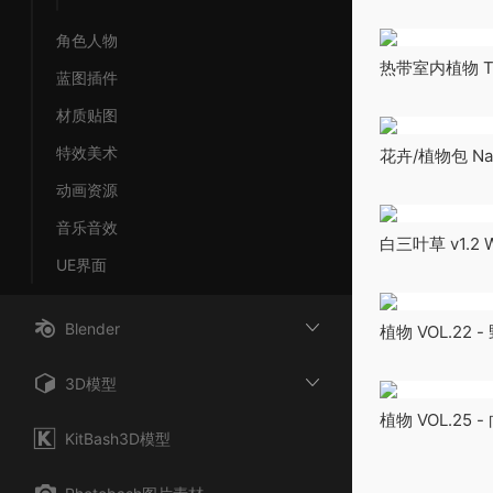
- Dead Forest
角色人物
热带室内植物 Trop
蓝图插件
材质贴图
特效美术
花卉/植物包 Nani
动画资源
音乐音效
白三叶草 v1.2 Whi
UE界面
Foliage
Blender
植物 VOL.22 - 野
Grass (Low Po
3D模型
植物 VOL.25 - 
KitBash3D模型
Sunflowers