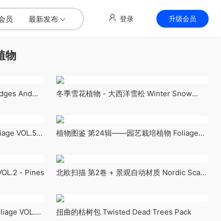
会员
最新发布
登录
升级会员
植物
ges And
冬季雪花植物 - 大西洋雪松 Winter Snow
Plants - Cedrus atlantica Glauca Pendula –
Atlas
e VOL.5 -
植物图鉴 第24辑——园艺栽培植物 Foliage
VOL.24 - Farming Plants
L.2 - Pines
北欧扫描 第2卷 + 景观自动材质 Nordic Scans
Vol 2 + Landscape Automaterial
ge VOL.45
扭曲的枯树包 Twisted Dead Trees Pack