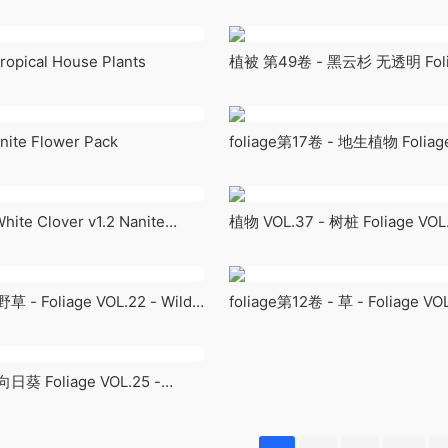
- Beech Trees
ical House Plants
植被 第49卷 - 黑云杉 无透明 Folia
- Black Spruce (Nanite - NO
TRANSPARENCY)
te Flower Pack
foliage第17卷 - 地生植物 Foliage
Ground Plants (Low Poly)
te Clover v1.2 Nanite
植物 VOL.37 - 树桩 Foliage VOL
Stumps (NANITE + LOW POLY)
草 - Foliage VOL.22 - Wild
foliage第12卷 - 草 - Foliage VOL
ly)
(Low Poly)
向日葵 Foliage VOL.25 -