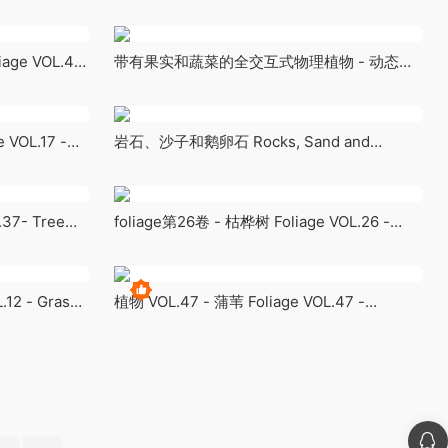
ge VOL.49
带有果实和蔬菜的全交互式物理植物 - 动态系
统 R13 Full Interactive Physic Plants with
Fruits and Veg - Dynamic System R13
 VOL.17 -
岩石、沙子和鹅卵石 Rocks, Sand and
Pebbles
.37- Tree
foliage第26卷 - 枯桦树 Foliage VOL.26 -
Dead Birch Trees (Nanite + Low Poly)
.12 - Grass
植物 VOL.47 - 蒲苇 Foliage VOL.47 -
Pampas Grass