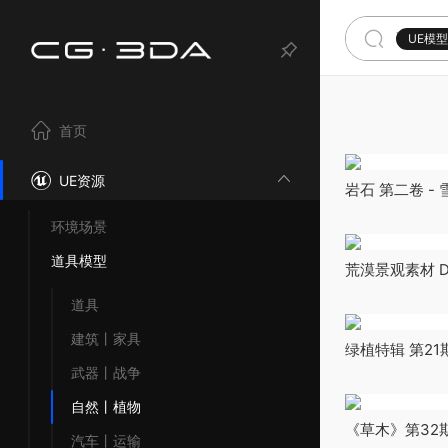
UE模
首页
UE资源
岩石 第二卷 - 雪
Snow, Wetnes
环境场景
道具模型
荒漠景观素材 Dese
道具
建筑丨家具
绿植特辑 第21期 -
Cypress Tree
武器丨战争
自然丨植物
《草木》第32期—
汽车丨运输