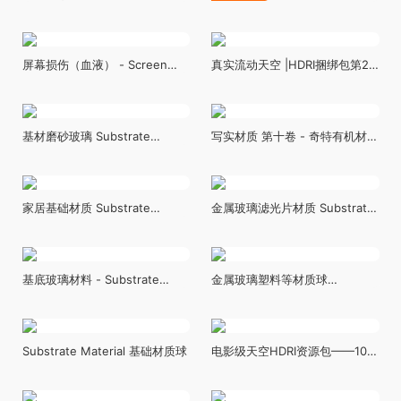
效 - GRUNGY LENS CUSTOM
工具-Magic Map Material &
LENS DIRT VFX
Maker (M4)
屏幕损伤（血液） - Screen
真实流动天空 |HDRI捆绑包第2
Damage (Blood)
卷 - REAL FLOW SKIES | HDRI
BUNDLE VOL.2
基材磨砂玻璃 Substrate
写实材质 第十卷 - 奇特有机材质
Frosted Glass
- Realistic Materials VOL.10 -
Strange Organics (25+
Materials)
家居基础材质 Substrate
金属玻璃滤光片材质 Substrate
Archviz Materials
Essentials
基底玻璃材料 - Substrate
金属玻璃塑料等材质球
Glass Material
Substrate Material
Substrate Material 基础材质球
电影级天空HDRI资源包——10款
无缝8K云景 - Cinematic Sky
HDRI Pack – 10 Seamless 8K