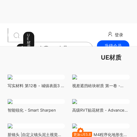
登录
U
E
材
升级会员
质
全部
免费
会员
最新发布
UE材质
写实材料 第12卷 - 城镇表面3 -
视差遮挡砖块材质 第一卷 -
Realistic Materials VOL.12 -
Parallax Occlusion Brick
Town Surfaces 3
Materials Vol.1
智能锐化 - Smart Sharpen
高级RVT贴花材质 - Advanced
RVT Decals
脏镜头 |自定义镜头泥土视觉特
更新UE5.8
M4程序化地形生成