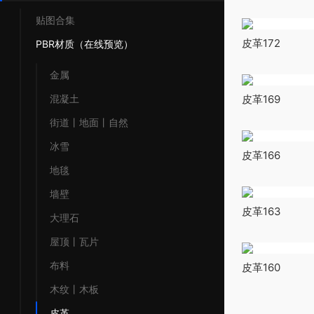
贴图合集
皮革172
PBR材质（在线预览）
金属
混凝土
皮革169
街道丨地面丨自然
冰雪
皮革166
地毯
墙壁
皮革163
大理石
屋顶丨瓦片
布料
皮革160
木纹丨木板
皮革