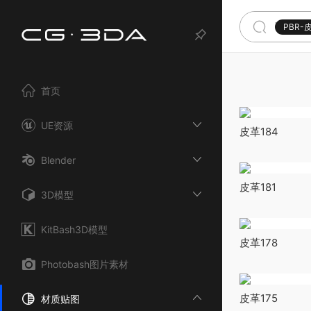
PBR-
首页
UE资源
皮革184
Blender
皮革181
3D模型
KitBash3D模型
皮革178
Photobash图片素材
皮革175
材质贴图