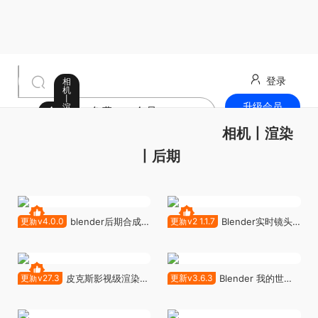
登录
相
机
丨
升级会员
渲
全部
免费
会员
染
丨
最新发布
相机丨渲染
后
期
丨后期
更新v4.0.0
blender后期合成包
更新v2 1.1.7
Blender实时镜头
- Mp_Comp v4.0.0
眩光、耀斑、 光影后期特效渲染
插件 Flared VFX v2 v1.1.7
更新v27.3
皮克斯影视级渲染器
更新v3.6.3
Blender 我的世界
- RenderMan for Blender
插件 - MCprep v3.6.3
v27.3