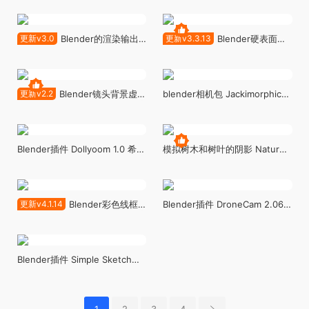
v2.0
更新v3.0
Blender的渲染输出
更新v3.3.13
Blender硬表面灯
预设及管理器 Render Output
光材质渲染多合一插件
Presets And Manager For
Rantools All-In-One v3.3.13
Blender v3.0
更新v2.2
Blender镜头背景虚焦
blender相机包 Jackimorphic
插件 - Pro Lens 2.2
Camera Pack V1.0.3
Blender插件 Dollyoom 1.0 希区
模拟树木和树叶的阴影 Nature
柯克滑动变焦镜头电影感
Gobos
更新v4.1.14
Blender彩色线框
Blender插件 DroneCam 2.06
渲染插件 Colorframe Renders
无人机镜头穿越机视角飞行控制
Pro V4.1.14
模拟仿真
Blender插件 Simple Sketch
Pro v1.1 简单素描蓝图渲染插图
线条草图