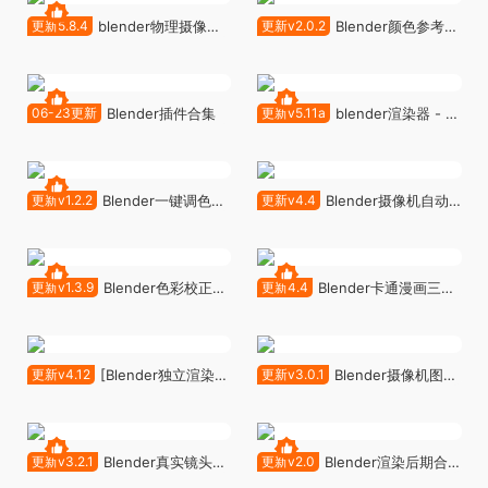
更新5.8.4
blender物理摄像机
更新v2.0.2
Blender颜色参考色
灯光设置插件 - photographer
卡选择插件 - Colorbox v2.0.2
5.8.4
06-23更新
Blender插件合集
更新v5.11a
blender渲染器 - K-
Cycles 2026 v5.11a
更新v1.2.2
Blender一键调色滤
更新v4.4
Blender摄像机自动
镜插件 - Final LUT v1.2.2
对焦插件 - Autofocus Pro v4.4
更新v1.3.9
Blender色彩校正插
更新4.4
Blender卡通漫画三渲
件 - Render Raw v1.3.9
二渲染引擎版本 Goo Engine
V4.4
更新v4.12
[Blender独立渲染管
更新v3.0.1
Blender摄像机图像
理器]B-Renderon v4.12
参考绑定插件 - Camera Plane
v3.0.1
更新v3.2.1
Blender真实镜头模
更新v2.0
Blender渲染后期合
拟插件 - Lens Sim v3.2.1
成调节工具 - Lazy Composer