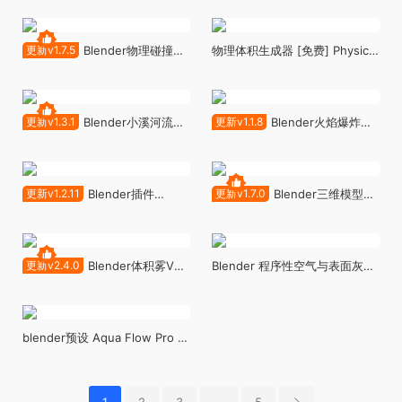
冻
更新v1.7.5
Blender物理碰撞面
物理体积生成器 [免费] Physical
生成工具插件 - Simplicage
Volume Generator v1.1
PRO v1.7.5
更新v1.3.1
Blender小溪河流生
更新v1.1.8
Blender火焰爆炸特
成插件 - Realtime River
效插件 - Kafire v1.1.8
Generator v1.3.1
更新v1.2.11
Blender插件
更新v1.7.0
Blender三维模型爆
KaDomain 1.2.11 快速管理同一
炸破碎特效 Kaboom v1.7.0
场景中的多个物理模拟域
更新v2.4.0
Blender体积雾VDB
Blender 程序性空气与表面灰尘
预设插件 - Alt Tab Easy Fog 2
Procedural Air And Surface
v2.5.0
Dust v1.03
blender预设 Aqua Flow Pro 高
级流体动态模拟程序几何节点资
产库