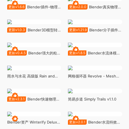
v5.1
v1.0.0
更新v1.6.6
Blender插件-物理
更新v2.0.0
Blender真实物理水
动力学破碎插件RBDLab v1.6.6
模拟插件 - Physical Open
Waters v2.0.0
更新v1.0.3
Blender3D模型转
更新v1.21.9
Blender分子插件 -
粒子消散效果 - Point Animate
Molecular Plus v1.21.9
By Kiri Engine v1.0.3
更新v0.4.5
Blender强大的粒子
更新v1.8.5
Blender水流体模拟
特效插件 - Omega Particle FX
插件 FLIP Fluids v1.8.5
v0.4.5
雨水与水花 高级版 Rain and
网格循环器 Revolve - Mesh
Splashes ADVANCED
Looper
更新v2.3.1
Blender快速物理模
简易步道 Simply Trails v1.1.0
拟插件 - Quick Physics v2.3.1
Blender资产 Winterify Deluxe
更新v2.0.1
Blender水流特效模
1.0 冬季自然环境资产包雪霜冰
拟插件 - Cell Fluids v2.0.1