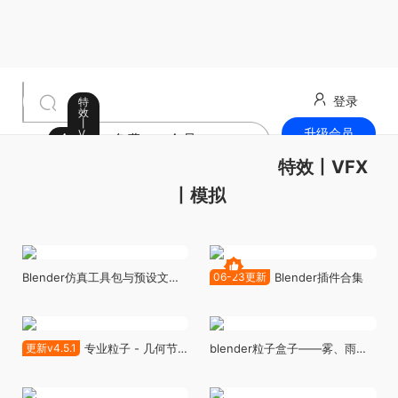
登录
特
效
丨
升级会员
V
全部
免费
会员
F
X
最新发布
特效丨VFX
丨
模
拟
丨模拟
Blender仿真工具包与预设文件
06-23更新
Blender插件合集
Sim Fx Simulation Toolkit And
Presets
更新v4.5.1
专业粒子 - 几何节
blender粒子盒子——雾、雨、
点粒子系统 - Pro Particles -
粒子、雪、树叶、灰尘、绒毛、
Geonodes Particle System
蝴蝶、苍蝇 - Particles Box