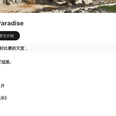
aradise
官方介绍
好比赛
的天堂
，
于组装
。
告片
展示》