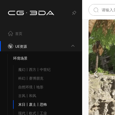
首页
UE资源
环境场景
魔幻丨西方丨中世纪
科幻丨赛博朋克
自然环境丨地形
古风丨和风
末日丨废土丨恐怖
现代丨欧式丨工业