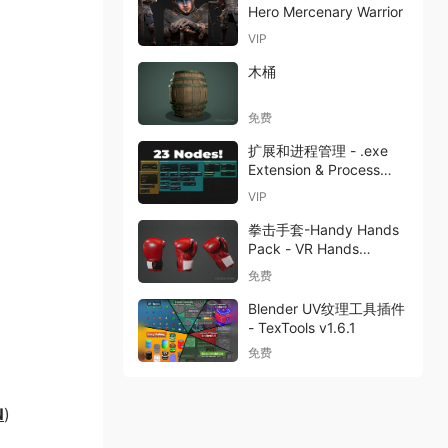
Hero Mercenary Warrior
VIP
木桶
免费
扩展和进程管理 - .exe
Extension & Process
Management
VIP
拳击手套-Handy Hands
Pack - VR Hands
Megapack
免费
Blender UV纹理工具插件
- TexTools v1.6.1
免费
N
)