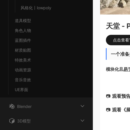
风格化丨lowpoly
道具模型
天堂 - P
角色人物
点击查看
蓝图插件
材质贴图
一个准备
特效美术
模块化且
易
动画资源
音乐音效
UE界面
📷
观看
预
Blender
📷
观看
《
3D模型