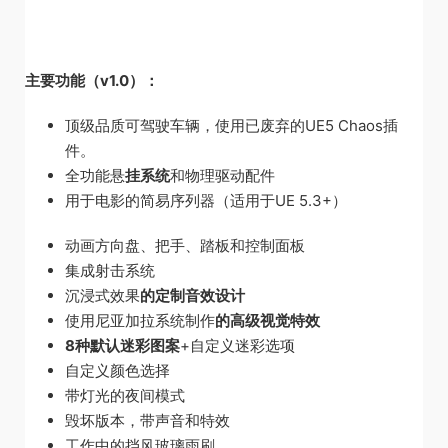
主要功能（v1.0）：
顶级品质可驾驶车辆，使用已废弃的UE5 Chaos插
件。
全功能悬
挂系统
和物理驱动配件
用于电影的简易序列器（适用于UE 5.3+）
动画方向盘、把手、踏板和控制面板
集成射击系统
沉浸式效果
的定制音效设计
使用尼亚加拉系统制作
的高级视觉特效
8种默认迷彩图案
+自定义迷彩选项
自定义颜色选择
带灯光的夜间模式
毁坏版本，带声音和特效
工作中的挡风玻璃雨刷