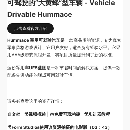
可驾驶的“大黄蜂”型车辆 - Vehicle
Drivable Hummace
点击查看官方介绍
Hummace 军用可驾驶汽车
是一款高品质的资源，专为真实
军事风格游戏设计。它用户友好，适合所有经验水平。它采
用AAA级游戏流程开发，将项目质量提升到了新的标准。
这份
军用车UE5蓝图
是一种节省时间的解决方案，提供一款
配备先进功能的现成可用驾驶车辆。
请务必查看这里的资产详情：
📄
文档
|
🎥
视频概述
|
🎮
免费可玩构建
|
🎥
步进器教程
🎥
Form Studios使用该资源拍摄的电影版（03：43）