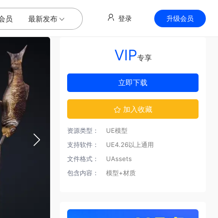
会员
最新发布
登录
升级会员
VIP
专享
立即下载
加入收藏
资源类型：
UE模型
支持软件：
UE4.26以上通用
文件格式：
UAssets
包含内容：
模型+材质