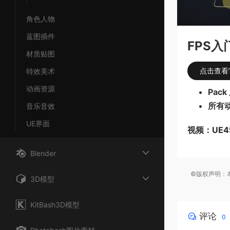
角色人物
蓝图插件
FPS入门
材质贴图
点击查看
特效美术
动画资源
Pac
所有
音乐音效
UE界面
视频：
UE
Blender
©版权声明：本
3D模型
KitBash3D模型
评论
0