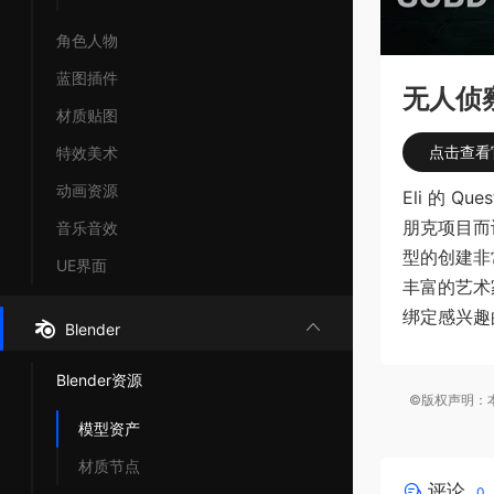
角色人物
蓝图插件
无人侦察机 
材质贴图
点击查看
特效美术
动画资源
Eli 的 Q
朋克项目而
音乐音效
型的创建非
UE界面
丰富的艺术
绑定感兴趣
Blender
Blender资源
©版权声明：本
模型资产
材质节点
评论
0