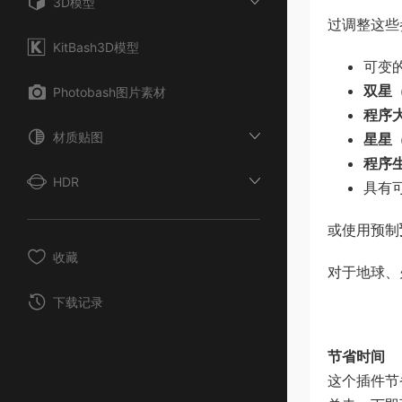
3D模型
过调整这些
KitBash3D模型
可变
双星
Photobash图片素材
程序
材质贴图
星星
程序
HDR
具有
或使用预制
收藏
对于地球、
下载记录
节省时间
这个插件节