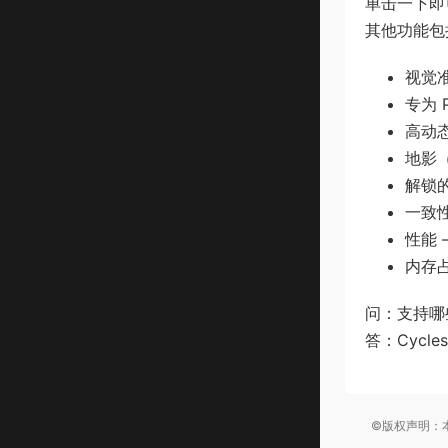
单击一下即
其他功能包
视觉
专为 
高动
地影
解锁
一致
性能 
内存
问：支持哪
答：Cycles
©版权声明：本