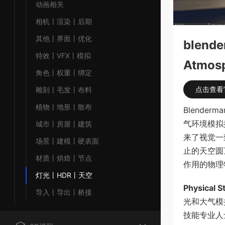
动画相关
相机丨渲染丨后期
其他丨界面丨优化
blend
特效丨VFX丨模拟
Atmosp
角色丨权重丨绑定
点击查看
雕刻丨毛发丨布料
植物丨地形丨散布
Blenderm
气环境模拟
城市丨房屋丨建筑
来了视觉一
场景丨建模丨硬表面
止的天空圆
材质丨烘焙丨节点
作用的物理
灯光丨HDR丨天空
Physical S
导入丨导出丨桥接
光和大气模
技能专业人