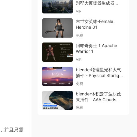
别墅大厦场景生成器
Visus City Vol 1
VIP
末世女英雄-Female
Heroine 01
免费
阿帕奇勇士 1 Apache
Warrior 1
VIP
blender物理星光和大气
插件 - Physical Starlight
And Atmosphere v1.9.4
免费
blender体积云丁达尔效
果插件 - AAA Clouds
and Cloud Mixer 0.1.0
免费
，并且只需