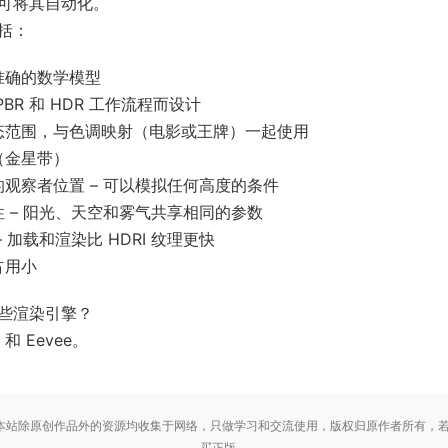
可将其自动化。
括：
准确的数学模型
PBR 和 HDR 工作流程而设计
态范围，与色调映射（电影或王牌）一起使用
（金星带）
的观察者位置 – 可以模拟任何高度的条件
性 – 阳光、天空和雾气共享相同的参数
– 加载和渲染比 HDRI 纹理更快
占用小
些渲染引擎？
 和 Eevee。
站除原创作品外的资源均收集于网络，只做学习和交流使用，版权归原作者所有，若
买正版。