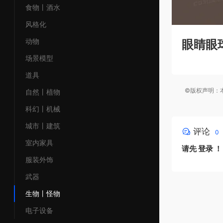
食物丨酒水
风格化
动物
眼睛眼
场景模型
道具
©版权声明：本
自然丨植物
科幻丨机械
城市丨建筑
评论
0
室内家具
请先
登录
！
服装外饰
武器
生物丨怪物
电子设备