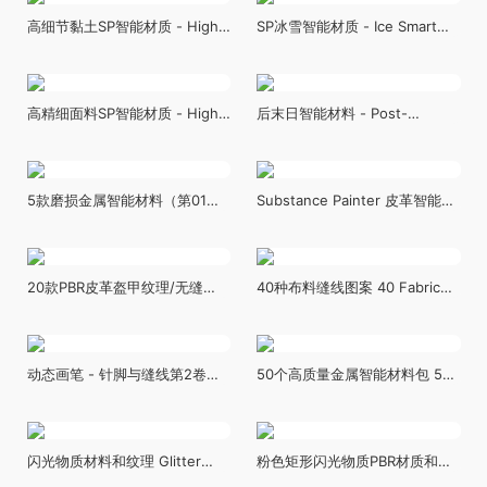
高细节黏土SP智能材质 - High-
SP冰雪智能材质 - Ice Smart
Detail Clay Smart Material
Material - Adobe Substance
3D Painter - VOL 01
高精细面料SP智能材质 - High-
后末日智能材料 - Post-
Detailed Fabric Smart
Apocalyptic Smart Materials
Materials for Substance
Pianter
5款磨损金属智能材料（第01
Substance Painter 皮革智能材
卷）5 Worn Metal Smart-
质 - Leather Smart Materials
Materials (Vol.01)
for Substance painter vol1 - 2
20款PBR皮革盔甲纹理/无缝
40种布料缝线图案 40 Fabric
（第03卷） 20 PBR Leather
Stitches Pattern
Armor Texture Seamless (Vol
03)
动态画笔 - 针脚与缝线第2卷
50个高质量金属智能材料包 50
（.sbsar格式）+（含.png透明
High Quality Metal Smart
通道） Dynamic Brush -
Material Bundle
Stitches and Seam VOL 2
闪光物质材料和纹理 Glitter
粉色矩形闪光物质PBR材质和纹
Substance material and
理 Pink Rectangle Glitter