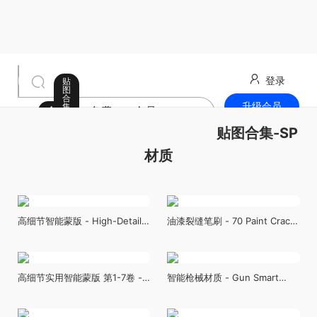
登录
贴
图
合
升级会员
集
全部
免费
会员
-
S
最新发布
贴图合集-SP
P
材
质
材质
高细节智能蒙版 - High-Detail
油漆裂缝笔刷 - 70 Paint Crack
Smart Masks - VOL 03
- VOL 05
高细节实用智能蒙版 第1-7卷 -
智能枪械材质 - Gun Smart
High Detail Practical and
Materials
Useful Smart Mask Vol 1-7