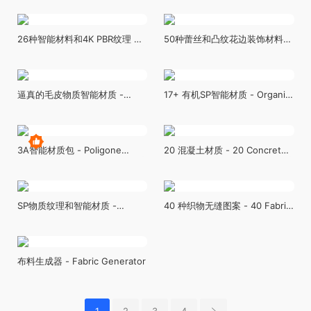
textures
Substance PBR material and
textures
26种智能材料和4K PBR纹理 +
50种蕾丝和凸纹花边装饰材料
视频教程 26 Smart Materials +
（SBSAR + 纹理）……第24卷
4K PBR Textures+Video
50 Lace and Guipure Trim
Tutorial
Materials Vol24
逼真的毛皮物质智能材质 -
17+ 有机SP智能材质 - Organic
Realistic fur substance smart
Pack 17+ Smart Materials
material
3A智能材质包 - Poligone
20 混凝土材质 - 20 Concrete
Smart Material Collection for
Material - Vol.04 (4K PBR
AAA Character Creation
Textures + SBSAR File)
SP物质纹理和智能材质 -
40 种织物无缝图案 - 40 Fabric
Substance Painter Pack 01
Stitch Seamless Pattern -
VOL 07
布料生成器 - Fabric Generator