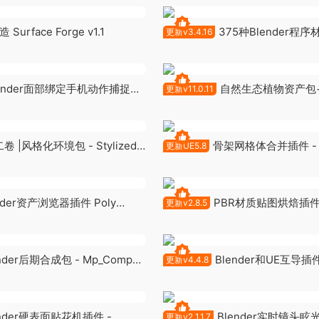
Surface Forge v1.1
375种Blender程
更新v3.4.16
库 Sanctus Library v3.4.16
lender面部绑定手机动作捕捉插
自然生态植物资产包+
更新v11.0.11
.73
BagaPie v11.0.11
 |风格化环境包 - Stylized
骨架网格体合并插件 - Sk
更新UE5.8
Stylized Environment Bundle
Mesh Merger V1.3
nder资产浏览器插件 Poly
PBR材质贴图烘焙插件
更新v2.8.5
rowser v1.2.3
SimpleBake v2.8.5
nder后期合成包 - Mp_Comp
Blender和UE互导插件 
更新v4.4.8
For Unreal Engine v4.4.8
ender硬表面贴花机插件 -
Blender实时镜头眩
更新v2 1.1.7