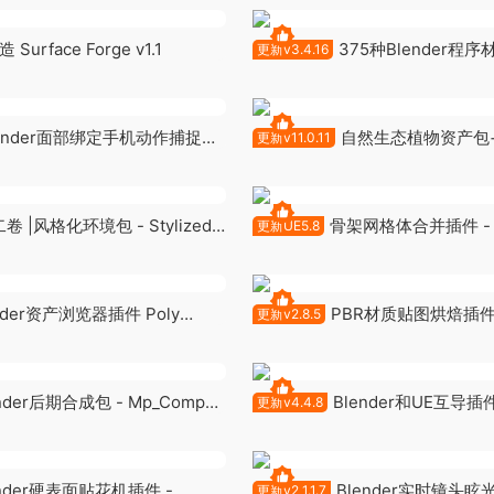
Surface Forge v1.1
375种Blender程
更新v3.4.16
库 Sanctus Library v3.4.16
lender面部绑定手机动作捕捉插
自然生态植物资产包+
更新v11.0.11
.73
BagaPie v11.0.11
 |风格化环境包 - Stylized
骨架网格体合并插件 - Sk
更新UE5.8
Stylized Environment Bundle
Mesh Merger V1.3
nder资产浏览器插件 Poly
PBR材质贴图烘焙插件
更新v2.8.5
rowser v1.2.3
SimpleBake v2.8.5
nder后期合成包 - Mp_Comp
Blender和UE互导插件 
更新v4.4.8
For Unreal Engine v4.4.8
ender硬表面贴花机插件 -
Blender实时镜头眩
更新v2 1.1.7