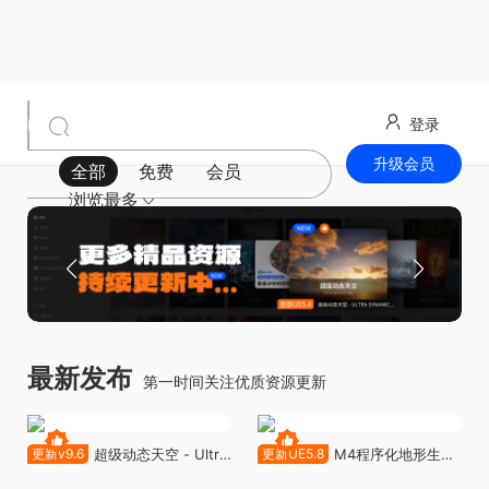
登录
升级会员
全部
免费
会员
浏览最多
最新发布
第一时间关注优质资源更新
更新v9.6
超级动态天空 - Ultra
更新UE5.8
M4程序化地形生成
Dynamic Sky V9.6
工具-Magic Map Material &