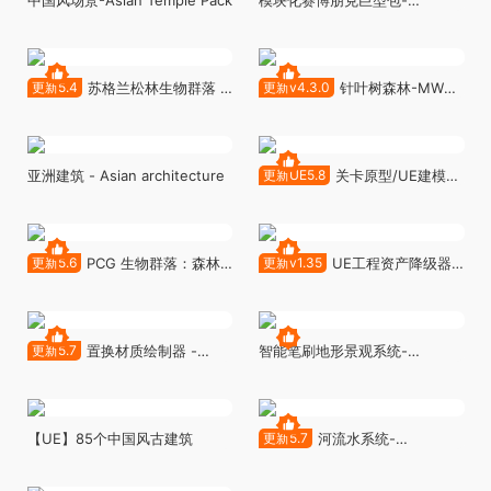
Cyberpunk Gigapack
更新5.4
苏格兰松林生物群落 -
更新v4.3.0
针叶树森林-MW
RB - RealBiomes Scots Pine
Conifer Forest Trees Biome
Forest Biome - Trees,
v4.3.0
Landscape, Pine Forest,
Grass
亚洲建筑 - Asian architecture
更新UE5.8
关卡原型/UE建模神
器 - Blockout Tools Plugin
更新5.6
PCG 生物群落：森林
更新v1.35
UE工程资产降级器 -
杨树 - PCG Biome: Forest
Asset Downgrader v1.35
Poplar (Interactive Foliage,
Trees, Wind System, Nature)
更新5.7
置换材质绘制器 -
智能笔刷地形景观系统-
EasyMapper v1.3
Brushify-SmartBrush System
【UE】85个中国风古建筑
更新5.7
河流水系统-
Riverology v2.3.0