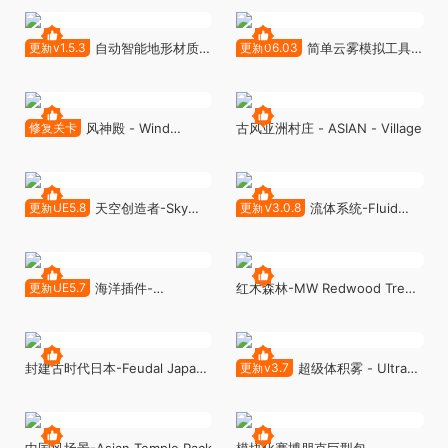
Maker (M4)
更新v1.5.3
自动智能地形材质-
更新06.03
简单云雾模拟工具-
MW Auto Material v1.5.3
EasyFog
修复关卡
风神殿 - Wind
古风亚洲村庄 - ASIAN - Village
Temple
更新UE5.8
天空创造者-Sky
更新V3.0.8
流体系统-Fluid
Creator v1.41.3
Flux v3.0.8
更新UE5.7
海洋插件-
红木森林-MW Redwood Tree
Oceanology v5.9.0
Forest Biome 4.1.0
封建古时代日本-Feudal Japan
更新v3.7
超级体积雾 - Ultra
Megapack
Volumetrics v3.7
中国风场景-Asian Temple Pack
模块化赛博朋克巨型包-