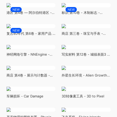
Lights
Poles
NEW
NEW
港区 第4卷 — 阿尔伯特港区 -
标识 第10卷 - 木制标志 -
DOCKS VOL.4 - Albert Docks
Signage VOL.10 - Wooden
Signs
NEW
复古80年代 第6卷 - 家用产品 -
商店 第三卷 - 珠宝与手表 -
Retro 80's VOL.6 -
Stores VOL.3 - Jewelry and
Household Products
Watches
神经网络引擎 - NNEngine -
写实材料 第12卷 - 城镇表面3 -
Neural Network Engine
Realistic Materials VOL.12 -
Town Surfaces 3
商店 第4卷 - 展示与计数器 -
外星生长环境 - Alien Growth
Stores VOL.4 - Displays and
Environment
Counters
车辆损坏 - Car Damage
3D转像素工具 - 3D to Pixel
基于物理的网格布置 - Physics
飞岛系统 - Flying Islands