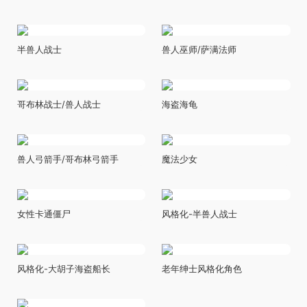
半兽人战士
兽人巫师/萨满法师
哥布林战士/兽人战士
海盗海龟
兽人弓箭手/哥布林弓箭手
魔法少女
女性卡通僵尸
风格化-半兽人战士
风格化-大胡子海盗船长
老年绅士风格化角色