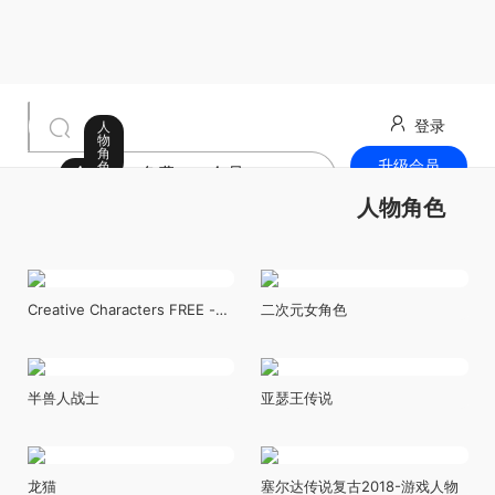
登录
人
物
角
升级会员
色
全部
免费
会员
最新发布
人物角色
Creative Characters FREE -
二次元女角色
Animated Low Poly 卡通人物
模型
半兽人战士
亚瑟王传说
龙猫
塞尔达传说复古2018-游戏人物