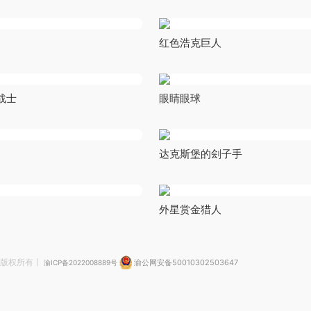
红色浩克巨人
战士
眼睛眼球
达克斯堡的刽子手
外星赏金猎人
版权所有丨
渝公网安备50010302503647
渝ICP备2022008889号