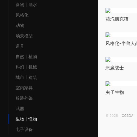
食物丨酒水
风格化
蒸汽朋克猫
动物
场景模型
风格化-半兽人
道具
自然丨植物
科幻丨机械
恶魔战士
城市丨建筑
室内家具
虫子生物
服装外饰
武器
© 2025
CG3DA
生物丨怪物
电子设备