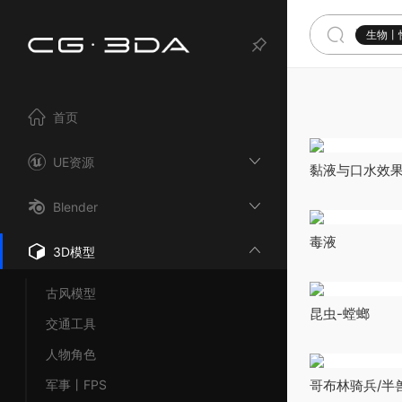
生物丨
首页
UE资源
黏液与口水效果生
OBJ模型文件 Sli
100 Brushes a
Blender
毒液
3D模型
古风模型
昆虫-螳螂
交通工具
人物角色
军事丨FPS
哥布林骑兵/半