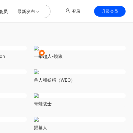
会员
最新发布
登录
升级会员
on
一拳超人-饿狼
兽人和妖精（WEO）
青蛙战士
掘墓人