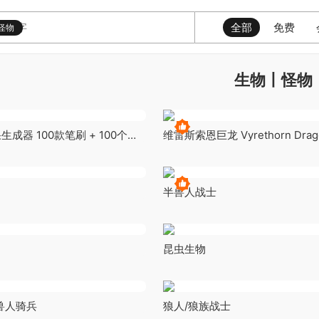
全部
免费
怪物
生物丨怪物
成器 100款笔刷 + 100个
维雷斯索恩巨龙 Vyrethorn Drag
me Mucus and Drool Maker
nd 100 OBJs
半兽人战士
昆虫生物
兽人骑兵
狼人/狼族战士