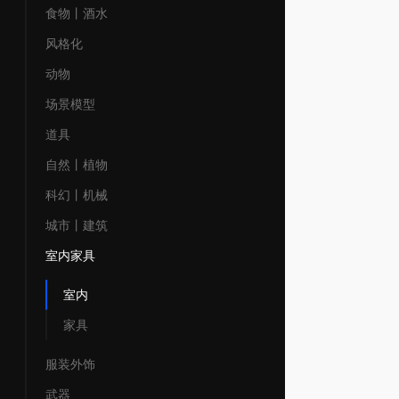
食物丨酒水
风格化
动物
场景模型
道具
自然丨植物
科幻丨机械
城市丨建筑
室内家具
室内
家具
服装外饰
武器